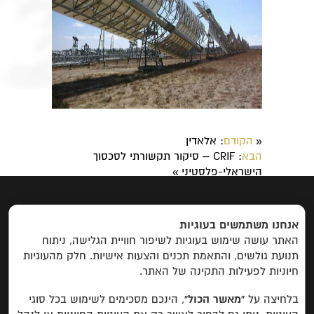
הקודם
: אלאדין
«
הבא
: CRIF – סיקור תקשורתי לסכסוך
הישראלי-פלסטיני
»
ראשי
|
אודות
|
פרוייקטים
|
יצירת קשר
אנחנו משתמשים בעוגיות
האתר עושה שימוש בעוגיות לשיפור חוויית הגלישה, ניתוח
פרויקטים לפי קטגוריות:
תנועת גולשים, והתאמת תכנים והצעות אישיות. חלק מהעוגיות
חיוניות לפעילות התקינה של האתר.
פיתוח כלכלי
חינוך, מחקר ופיתוח משאבים
בין
תרבותי
תרבותי
שדולה
חברתי
פרויקטים
בלחיצה על
“מאשר הכול”
, הינכם מסכימים לשימוש בכל סוגי
שהסתיימו