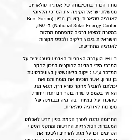
מתוך הכרה בחשיבותה של אנרגיה סולארית,
ממשלת ישראל הקימה את המרכז הלאומי
לאנרגיה סולארית ע"ש בן-גוריון (Ben-Gurion
National Solar Energy Center) ב-1986,
במטרה למצוא דרכים להפחתת התלות
הישראלית ביבוא דלקים ולבסס מקורות
לאנרגיה מתחדשת.
ב-1991 הועברה האחריות האדמיניסטרטיבית על
המרכז מידי המדינה לחוקרים במכון לחקר
המדבר ע"ש ג'ייקוב בלאונשטיין באוניברסיטת
בן גוריון, אשר הוכיחו את מומחיותם ואת
יכולתם להוביל מחקר פורץ דרך. תנאי מזג
האוויר בקמפוס שדה בוקר הם יתרון ייחודי,
שהוכח יעיל במיוחד בהדמיה ובבחינה של
מערכות לאנרגיה סולארית.
התרומה נתנה לצורך הקמת בניין חדש לאכלוס
המעבדות הסולאריות החדשות ומתקני הניסוי
הקיימים, וכן על מנת להרחיב ולשפר את