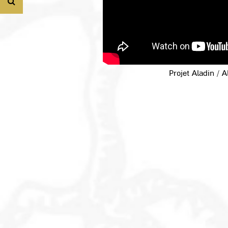
חיפ
Projet Aladin / A