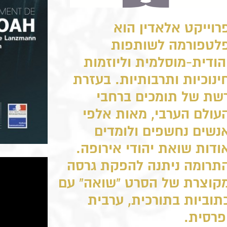
רוייקט אלאדין הוא
לטפורמה לשותפות
הודית-מוסלמית וליוזמות
ינוכיות ותרבותיות. בעזרת
שת של תומכים ברחבי
עולם הערבי, מאות אלפי
נשים נחשפים ולומדים
ודות שואת יהודי אירופה.
תרומה ניתנה להפקת גרסה
קוצרת של הסרט "שואה" עם
תוביות בתורכית, ערבית
פרסית.