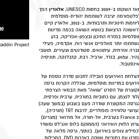
ז השקתו ב-2009 בחסות UNESCO,
אלאדין
הפך
פלטפורמה יציבה לשותפות יהודית-מוסלמית
וליוזמות חינוכיות ותרבותיות. ב-2012, אלאדין קיים
ראשונה הרצאות בנושא השואה בכמה מדינות
וסלמיות במזרח התיכון ובצפון-אפריקה, בהן
שתתפו יותר מאלפיים אנשי רוח, אקדמיה, פעילי
laddin Project
ברה אזרחית, עיתונאים, סטודנטים וצעירים, תושבי
היר, עמאן, בגדד, ארביל, רבת, קזבלנקה, תוניסיה
אינסטבול.
צלחת האירועים הובילה לתכנון סדרה נוספת של
ירועים במדינות מוסלמיות, שכללה הקרנת גרסה
קוצרת של הסרט "שואה" מאת הבמאי הצרפתי
לוד לנצמן, עם כתוביות בתורכית, ערבית ופרסית.
גרסה המקוצרת שודרה פעם בשבוע (במשך שעה)
בערוצי טלוויזיה פופולריים, לרבות TRT (תורכיה),
France 24 בערבית, אל-חורה, אל מח'ואר (מצרים)
ערוץ הלווין האיראני (הממוקם בלוס אנג'לס ומשדר
כמיליון צופים באיראן). בנוסף, גרסה מלאה של
הסרט עם כתוביות שווקה בערכות DVD, המכילות