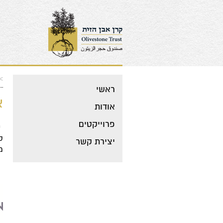
>
ראשי
א
אודות
פרוייקטים
י
ס
יצירת קשר
מ