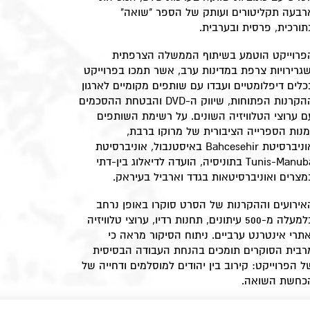
רבעה תקליטורים ועותק של הספר "שואה"
תורכית, פרסית ובערבית.
פרוייקט הוטמע בשיתוף הממשלה הצרפתית
שגרירויות צרפת במדינות ערב, אשר תמכו בפרוייקט
כלים דיפלומטיים ועבדו עם שותפים מקומיים לארגון
ההקרנות הפתוחות, שיווק ה-DVD והבטחת ההסכמים
ם ערוצי הטלוויזיה השונים. על רשימת השותפים
מנות הספרייה הציבורית של מרוקו ברבת,
אוניברסיטת Bahcesehir באיסטנבול, אוניברסיטת
Tunis-Manuba בתוניסיה, הועדה לדיאלוג בין-דתי
מצרים ואוניברסיטאות בגדד וארביל בעיראק.
אירועים וההקרנות של הסרט סוקרו באופן נרחב
בלמעלה מ-500 עיתונים, תחנות רדיו, ערוצי טלוויזיה
אתרי אינטרנט ערביים. ניתוח הסיקור מראה כי
רבית הסוקרים תומכים בהנחת העבודה הבסיסית
ל הפרוייקט: קירוב בין יהודים למוסלמים ודחייה של
כחשת השואה.