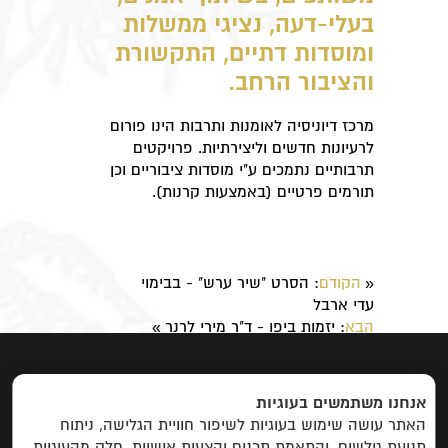
בעלי-דעה, נציגי ממשלות
ומוסדות דתיים, התקשורת
והציבור הרחב.
מרכז דיוניסיה לאומנות ותרבות הינו פורום
לרעיונות חדשים וליצירתיות. פרויקטים
תרבותיים נתמכים ע"י מוסדות ציבוריים וכן
תורמים פרטיים (באמצעות קרנות).
הקודם
: ​הסרט "שיר ערש" - בבימוי
«
עדי ארבל
הבא
: ​יזמות ביפו - ד"ר מירי לרנר
»
ראשי
|
אודות
|
פרוייקטים
|
יצירת קשר
אנחנו משתמשים בעוגיות
האתר עושה שימוש בעוגיות לשיפור חוויית הגלישה, ניתוח
פרויקטים לפי קטגוריות:
תנועת גולשים, והתאמת תכנים והצעות אישיות. חלק מהעוגיות