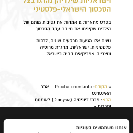
וישראליות שילדיהן נהרגו בצל
הסכסוך הישראלי-פלסטיני
בסרט מתארות 11 אמהות את נסיבות מותם של
הילדים שקיפחו את חייהם עקב הסכסוך.
נשים אלו מגיעות מרקעים שונים, לרבות
פלסטיניות, ישראליות, מהגרת מרוסיה
ונוצרייה-אמריקאית החיה בישראל.
הקודם
: ​Proche-orient.info – אתר
«
האינטרנט
הבא
: ​מרכז דיוניסיה (Dionysia) לאומנות
ותרבות
»
ראשי
|
אודות
|
פרוייקטים
|
יצירת קשר
אנחנו משתמשים בעוגיות