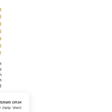
מ
ה
ו
מ
מ
מ
א
ה
מ
ת
ה
(
אנחנו משתמש
האתר עושה שי
«