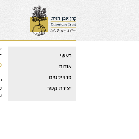
>
ראשי
​
אודות
פרוייקטים
י
יצירת קשר
ס
מ