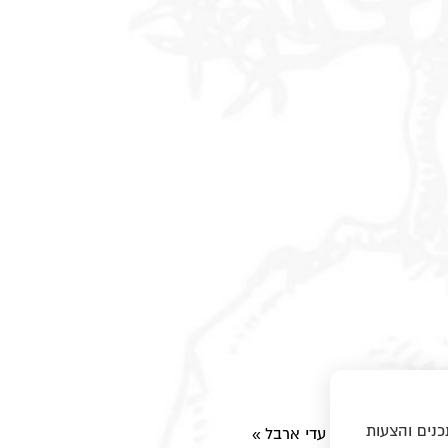
כנים והצעות
שיר ערש" - בבימוי עדי ארבל
»