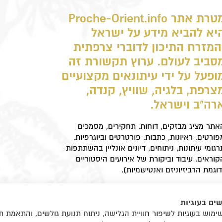
טרת אתר
Proche-Orient.info
יא להביא מידע על ישראל
המזרח התיכון לדוברי צרפתית
סביב לעולם. ערוץ תקשורת זה
ופעל על ידי עיתונאים מקצועיים
צרפת, בלגיה, שוויץ, קנדה,
רה"ב וישראל.
אתר מציג מבזקים, דוחות, תחקירים, מסמכים
פורטים, ראיונות, כתבות, פורטרטים וביוגרפיות,
רגומי עיתונות, ניתוחים, דיונים אונליין בהשתתפות
קוראים, עיבוד וביקורת של אירועים היסטוריים
דוגמת הרביזיוניזם ואנטישמיות).
ים בעוגיות
מוש בעוגיות לשיפור חוויית הגלישה, ניתוח תנועת גולשים, והתאמת ת
הקודם
: The Other Glance - תערוכת איינשטיין
הבא
: ​הסרט "