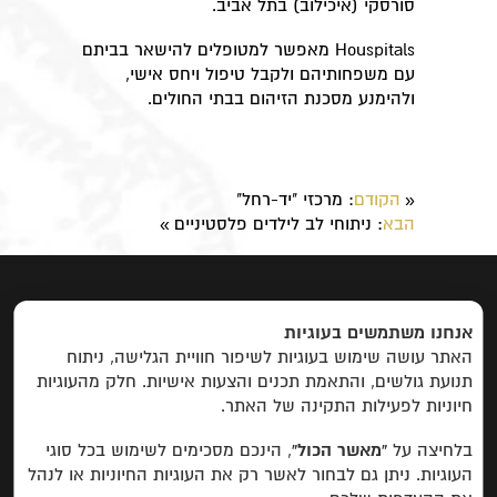
סורסקי (איכילוב) בתל אביב.
Houspitals מאפשר למטופלים להישאר בביתם
עם משפחותיהם ולקבל טיפול ויחס אישי,
ולהימנע מסכנת הזיהום בבתי החולים.
הקודם
: ​מרכזי "יד-רחל"
«
הבא
: ​ניתוחי לב לילדים פלסטיניים
»
ראשי
|
אודות
|
פרוייקטים
|
יצירת קשר
אנחנו משתמשים בעוגיות
האתר עושה שימוש בעוגיות לשיפור חוויית הגלישה, ניתוח
פרויקטים לפי קטגוריות:
תנועת גולשים, והתאמת תכנים והצעות אישיות. חלק מהעוגיות
חיוניות לפעילות התקינה של האתר.
פיתוח כלכלי
חינוך, מחקר ופיתוח משאבים
בין
תרבותי
תרבותי
שדולה
חברתי
פרויקטים
בלחיצה על
“מאשר הכול”
, הינכם מסכימים לשימוש בכל סוגי
שהסתיימו
העוגיות. ניתן גם לבחור לאשר רק את העוגיות החיוניות או לנהל
2015 © קרן אבן הזית