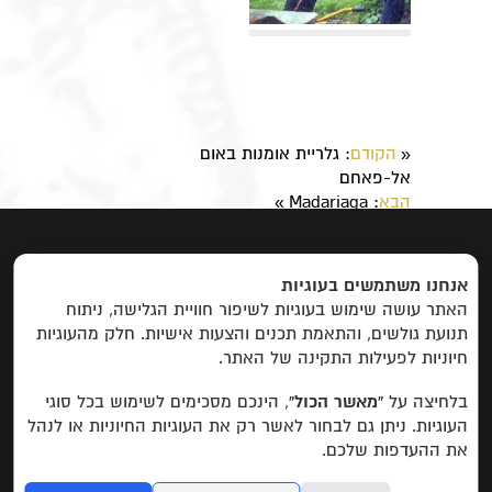
הקודם
: ​גלריית אומנות באום
«
אל-פאחם
הבא
: Madariaga
»
ראשי
|
אודות
|
פרוייקטים
|
יצירת קשר
אנחנו משתמשים בעוגיות
האתר עושה שימוש בעוגיות לשיפור חוויית הגלישה, ניתוח
תנועת גולשים, והתאמת תכנים והצעות אישיות. חלק מהעוגיות
פרויקטים לפי קטגוריות:
חיוניות לפעילות התקינה של האתר.
פיתוח כלכלי
חינוך, מחקר ופיתוח משאבים
בין
תרבותי
תרבותי
שדולה
חברתי
פרויקטים
בלחיצה על
“מאשר הכול”
, הינכם מסכימים לשימוש בכל סוגי
שהסתיימו
העוגיות. ניתן גם לבחור לאשר רק את העוגיות החיוניות או לנהל
2015 © קרן אבן הזית
את ההעדפות שלכם.