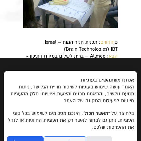
הקודם
: תכנית חקר המוח – Israel
«
Brain Technologies) IBT)
הבא
: Allmep – ברית לשלום במזרח התיכון
»
ראשי
|
אודות
|
פרוייקטים
|
יצירת קשר
אנחנו משתמשים בעוגיות
האתר עושה שימוש בעוגיות לשיפור חוויית הגלישה, ניתוח
פרויקטים לפי קטגוריות:
תנועת גולשים, והתאמת תכנים והצעות אישיות. חלק מהעוגיות
חיוניות לפעילות התקינה של האתר.
פיתוח כלכלי
חינוך, מחקר ופיתוח משאבים
בין
תרבותי
תרבותי
שדולה
חברתי
פרויקטים
בלחיצה על
“מאשר הכול”
, הינכם מסכימים לשימוש בכל סוגי
שהסתיימו
העוגיות. ניתן גם לבחור לאשר רק את העוגיות החיוניות או לנהל
2015 © קרן אבן הזית
את ההעדפות שלכם.