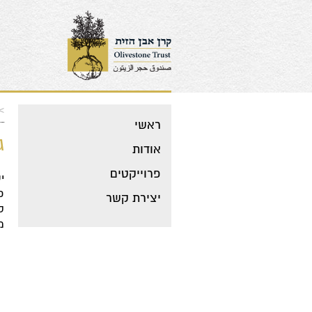
>
ראשי
​
אודות
פרוייקטים
י
פ
יצירת קשר
ס
מ