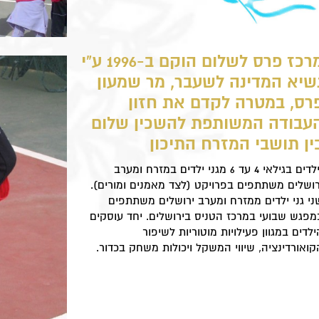
מרכז פרס לשלום הוקם ב-1996 ע"י
שיא המדינה לשעבר, מר שמעון
רס, במטרה לקדם את חזון
עבודה המשותפת להשכין שלום
ין תושבי המזרח התיכון
ילדים בגילאי 4 עד 6 מגני ילדים במזרח ומערב
רושלים משתתפים בפרויקט (לצד מאמנים ומורים).
ני גני ילדים ממזרח ומערב ירושלים משתתפים
מפגש שבועי במרכז הטניס בירושלים. יחד עוסקים
ילדים במגוון פעילויות מוטוריות לשיפור
קואורדינציה, שיווי המשקל ויכולות משחק בכדור.