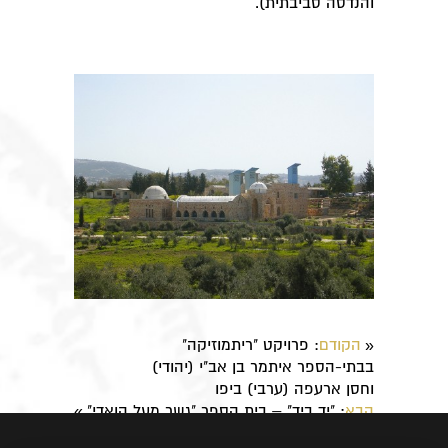
והנדסה סביבתית).
הקודם
: פרויקט "ריתמוזיקה"
«
בבתי-הספר איתמר בן אב"י (יהודי)
וחסן ארעפה (ערבי) ביפו
הבא
: ​"יד ביד" – בית הספר "גשר מעל הואדי"
»