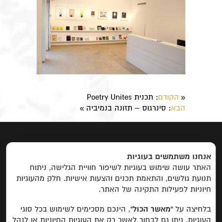
הקודם
: ​תכנית Poetry Unites
«
הבא
: סינרגוס – תזונה בנמיביה
»
ראשי
|
אודות
|
פרוייקטים
|
יצירת קשר
אנחנו משתמשים בעוגיות
האתר עושה שימוש בעוגיות לשיפור חוויית הגלישה, ניתוח
פרויקטים לפי קטגוריות:
תנועת גולשים, והתאמת תכנים והצעות אישיות. חלק מהעוגיות
חיוניות לפעילות התקינה של האתר.
פיתוח כלכלי
חינוך, מחקר ופיתוח משאבים
בין
תרבותי
תרבותי
שדולה
חברתי
פרויקטים
בלחיצה על
“מאשר הכול”
, הינכם מסכימים לשימוש בכל סוגי
שהסתיימו
העוגיות. ניתן גם לבחור לאשר רק את העוגיות החיוניות או לנהל